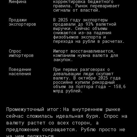
Минфина 
корректировка бюджетного 
п
правила. Рынок переваривает 
сигналы от властей. 
Продажи 
В 2025 году экспортеры 
М
экспортеров 
продавали до 93% валютной 
ц
выручки. Сейчас объемы 
снижаются из-за падения 
физобъемов экспорта и 
перехода на рубли в расчетах. 
Спрос 
Импорт восстанавливается, 
Д
импортеров 
компаниям нужна валюта для 
о
закупок. 
Поведение 
При первых разговорах о 
населения 
девальвации люди скупают 
валюту. В октябре 2025 года 
россияне купили рекордный 
объем за полтора года — 158,6 
млрд рублей. 
Промежуточный итог: На внутреннем рынке
сейчас сложилась идеальная буря. Спрос на
валюту растет со всех сторон, а
предложение сокращается. Рублю просто не
на чем держаться.