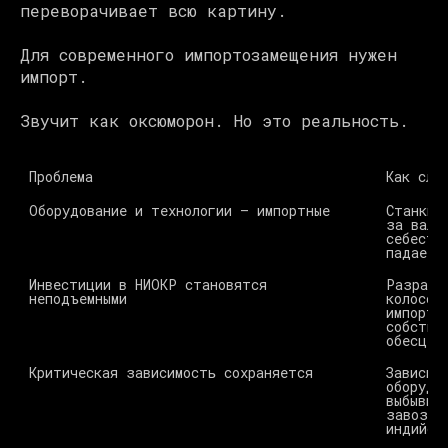
переворачивает всю картину.
Для современного импортозамещения нужен
импорт.
Звучит как оксюморон. Но это реальность.
Проблема 
Как сла
Оборудование и технологии — импортные 
Станки,
за валю
себесто
падает 
Инвестиции в НИОКР становятся 
Разрабо
неподъемными 
колосса
импортн
собстве
обесцен
Критическая зависимость сохраняется 
Зависим
оборудо
выбывши
завоз п
индийск