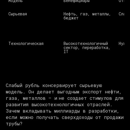
Модель 
Бенефициары 
Отно
Сырьевая 
Нефть, газ, металлы, 
Слаб
бюджет 
Технологическая 
Высокотехнологичный 
Нуже
сектор, переработка, 
IT 
Слабый рубль консервирует сырьевую
модель. Он делает выгодным экспорт нефти,
газа, металлов — и не создает стимулов для
развития высокотехнологичных отраслей.
Зачем вкладывать миллиарды в разработки,
если можно получать сверхдоходы от продажи
трубы?