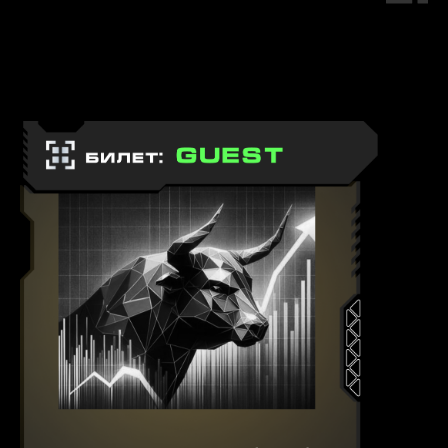
Moscow Trading
Week является
Спикеры
закрытым
мероприятием.
Информация,
содержащаяся
на данном сайте,
Партнеры
НЕ ЯВЛЯЕТСЯ
РЕКЛАМОЙ цифровых
валют, а равно
товаров (работ,
Спонсоры
услуг) в целях
обращения или
организации
обращения
цифровых валют.
Договор Оферты
Согласие на обработку персональных данных
Политика конфиденциальности
ООО "ТОПФРЕНД"
ИНН: 7701397460
ОГРН
1147746617094
почтовый адрес: 127410, г. Москва, Пр-т
путевой, Д. 50, КВ. 10
эл. почта: partners@thetrends.tech
телефон: 79258943277
© Moscow Trading Week 2025-2026
от организаторов